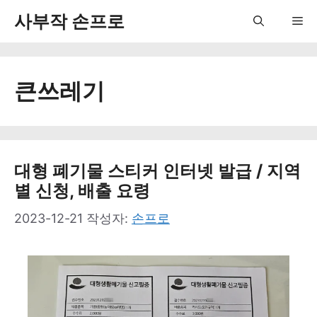
컨
사부작 손프로
Me
텐
츠
큰쓰레기
로
건
너
뛰
대형 폐기물 스티커 인터넷 발급 / 지역
별 신청, 배출 요령
기
2023-12-21
작성자:
손프로