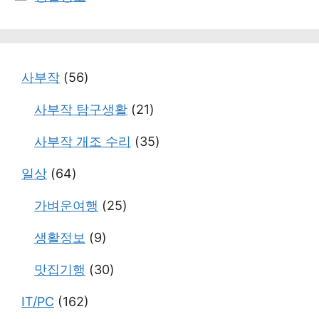
테
고
리
사부작
(56)
사부작 탐구생활
(21)
사부작 개조 수리
(35)
일상
(64)
가벼운여행
(25)
생활정보
(9)
맛집기행
(30)
IT/PC
(162)