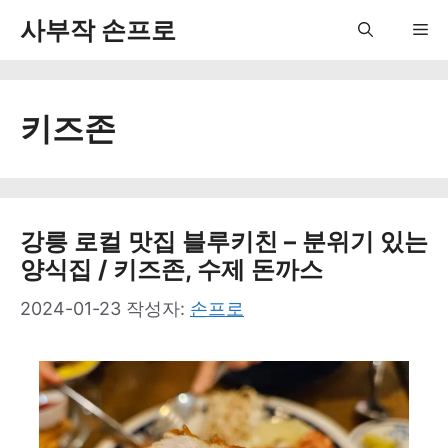
컨
사부작 손프로
Me
텐
츠
키즈존
로
건
너
뛰
강릉 로컬 맛집 블루키친 – 분위기 있는
양식집 / 키즈존, 수제 돈까스
기
2024-01-23
작성자:
손프로