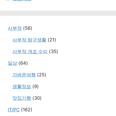
테
고
리
사부작
(56)
사부작 탐구생활
(21)
사부작 개조 수리
(35)
일상
(64)
가벼운여행
(25)
생활정보
(9)
맛집기행
(30)
IT/PC
(162)