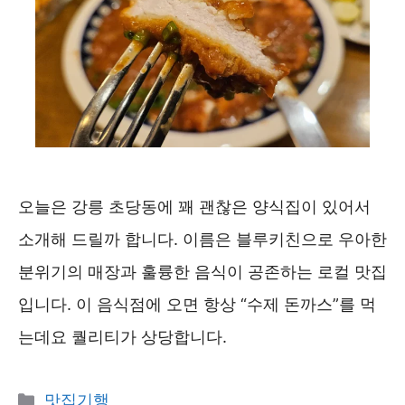
오늘은 강릉 초당동에 꽤 괜찮은 양식집이 있어서
소개해 드릴까 합니다. 이름은 블루키친으로 우아한
분위기의 매장과 훌륭한 음식이 공존하는 로컬 맛집
입니다. 이 음식점에 오면 항상 “수제 돈까스”를 먹
는데요 퀄리티가 상당합니다.
카
맛집기행