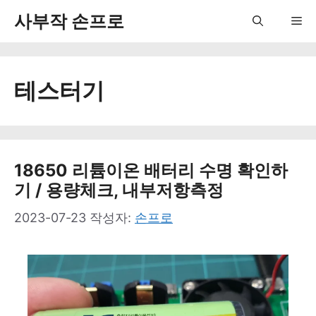
컨
사부작 손프로
Me
텐
츠
테스터기
로
건
너
뛰
18650 리튬이온 배터리 수명 확인하
기 / 용량체크, 내부저항측정
기
2023-07-23
작성자:
손프로