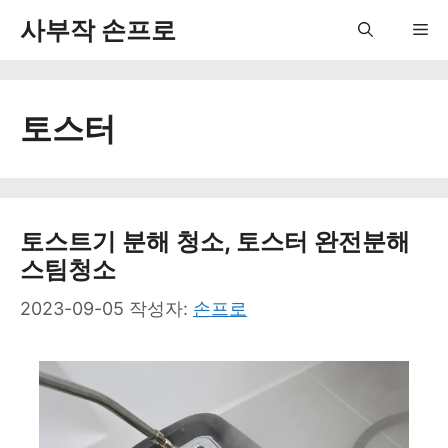
컨
사부작 손프로
Me
텐
츠
토스터
로
건
너
뛰
토스트기 분해 청소, 토스터 완전분해
스팀청소
기
2023-09-05
작성자:
손프로