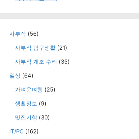
테
고
리
사부작
(56)
사부작 탐구생활
(21)
사부작 개조 수리
(35)
일상
(64)
가벼운여행
(25)
생활정보
(9)
맛집기행
(30)
IT/PC
(162)