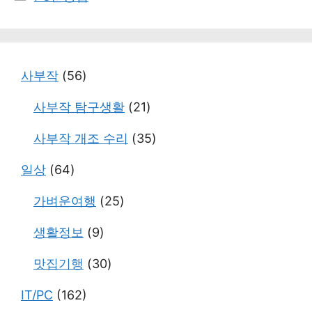
테
고
리
사부작
(56)
사부작 탐구생활
(21)
사부작 개조 수리
(35)
일상
(64)
가벼운여행
(25)
생활정보
(9)
맛집기행
(30)
IT/PC
(162)