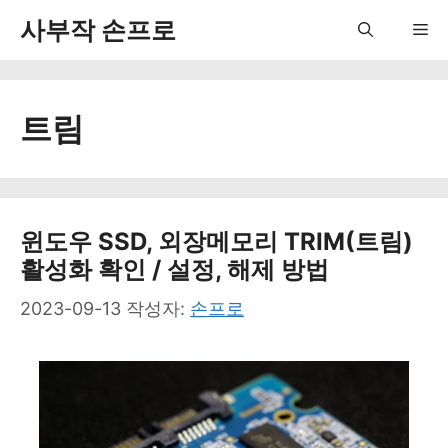
컨
사부작 손프로
Me
텐
츠
트림
로
건
너
뛰
윈도우 SSD, 외장메모리 TRIM(트림)
활성화 확인 / 설정, 해제 방법
기
2023-09-13
작성자:
손프로