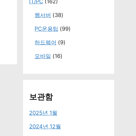
IT/PC
(162)
웹서버
(38)
PC운용팁
(99)
하드웨어
(9)
모바일
(16)
보관함
2025년 1월
2024년 12월