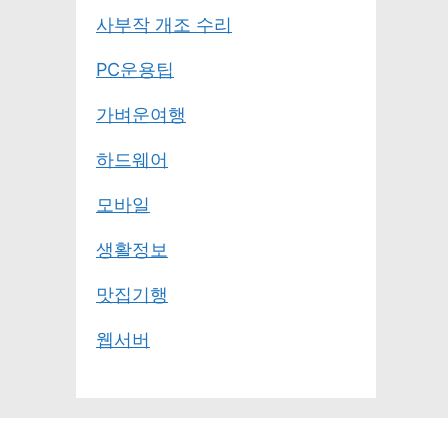
사부작 개조 수리
PC운용팁
가벼운여행
하드웨어
모바일
생활정보
맛집기행
웹서버