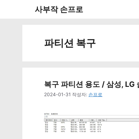
컨
사부작 손프로
텐
츠
로
파티션 복구
건
너
뛰
복구 파티션 용도 / 삼성, L
기
2024-01-31
작성자:
손프로