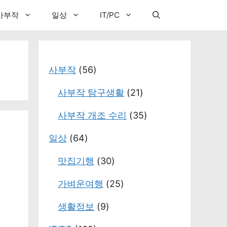
사부작
일상
IT/PC
사부작
(56)
사부작 탐구생활
(21)
사부작 개조 수리
(35)
일상
(64)
맛집기행
(30)
가벼운여행
(25)
생활정보
(9)