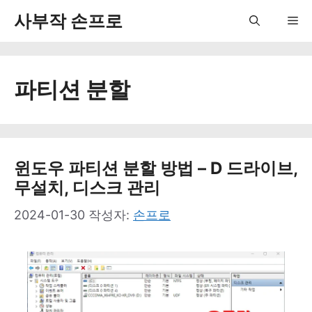
컨
사부작 손프로
Me
텐
츠
파티션 분할
로
건
너
뛰
윈도우 파티션 분할 방법 – D 드라이브,
무설치, 디스크 관리
기
2024-01-30
작성자:
손프로