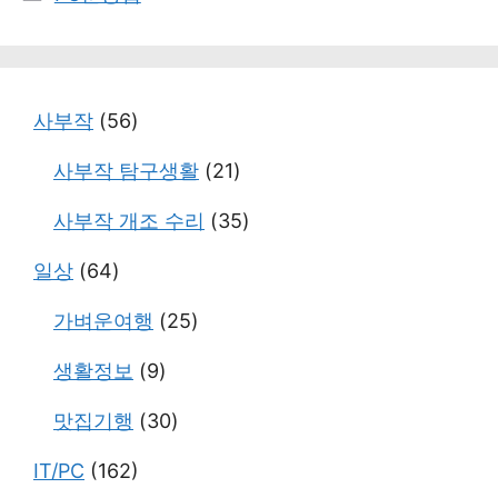
테
고
리
사부작
(56)
사부작 탐구생활
(21)
사부작 개조 수리
(35)
일상
(64)
가벼운여행
(25)
생활정보
(9)
맛집기행
(30)
IT/PC
(162)