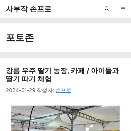
컨
사부작 손프로
Me
텐
츠
포토존
로
건
너
뛰
강릉 우주 딸기 농장, 카페 / 아이들과
딸기 따기 체험
기
2024-01-29
작성자:
손프로