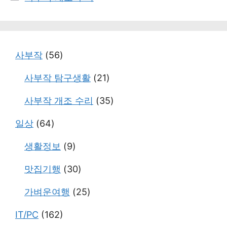
테
고
리
사부작
(56)
사부작 탐구생활
(21)
사부작 개조 수리
(35)
일상
(64)
생활정보
(9)
맛집기행
(30)
가벼운여행
(25)
IT/PC
(162)