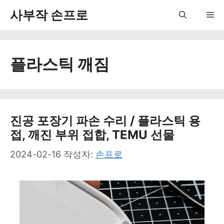
컨
사부작 손프로
Me
텐
츠
플라스틱 깨짐
로
건
너
뛰
진공 포장기 파손 수리 / 플라스틱 용
접, 깨진 부위 접합, TEMU 선물
기
2024-02-16
작성자:
손프로