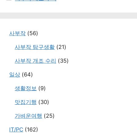
테
고
리
사부작
(56)
사부작 탐구생활
(21)
사부작 개조 수리
(35)
일상
(64)
생활정보
(9)
맛집기행
(30)
가벼운여행
(25)
IT/PC
(162)