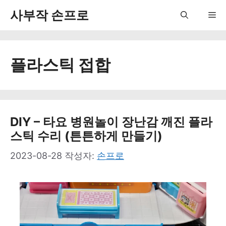
컨
사부작 손프로
Me
텐
츠
플라스틱 접합
로
건
너
뛰
DIY – 타요 병원놀이 장난감 깨진 플라
스틱 수리 (튼튼하게 만들기)
기
2023-08-28
작성자:
손프로