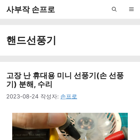
컨
사부작 손프로
Me
텐
츠
핸드선풍기
로
건
너
뛰
고장 난 휴대용 미니 선풍기(손 선풍
기) 분해, 수리
기
2023-08-24
작성자:
손프로