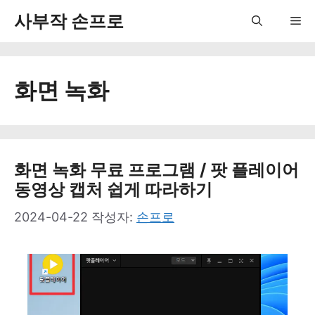
컨
사부작 손프로
Me
텐
츠
화면 녹화
로
건
너
뛰
화면 녹화 무료 프로그램 / 팟 플레이어
동영상 캡처 쉽게 따라하기
기
2024-04-22
작성자:
손프로