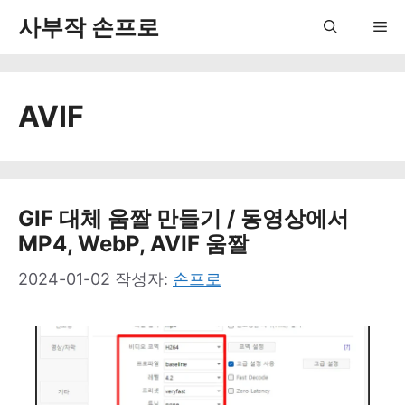
컨
사부작 손프로
Me
텐
츠
AVIF
로
건
너
뛰
GIF 대체 움짤 만들기 / 동영상에서
MP4, WebP, AVIF 움짤
기
2024-01-02
작성자:
손프로