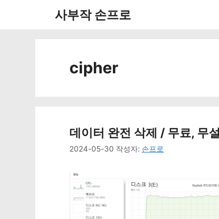
컨
사부작 손프로
텐
츠
로
cipher
건
너
뛰
데이터 완전 삭제 / 무료, 무설치
기
2024-05-30
작성자:
손프로