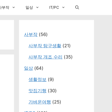
사부작
일상
IT/PC
사부작
(56)
사부작 탐구생활
(21)
사부작 개조 수리
(35)
일상
(64)
생활정보
(9)
맛집기행
(30)
가벼운여행
(25)