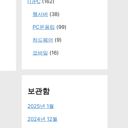
IT/PC
(162)
웹서버
(38)
PC운용팁
(99)
하드웨어
(9)
모바일
(16)
보관함
2025년 1월
2024년 12월