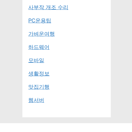
사부작 개조 수리
PC운용팁
가벼운여행
하드웨어
모바일
생활정보
맛집기행
웹서버