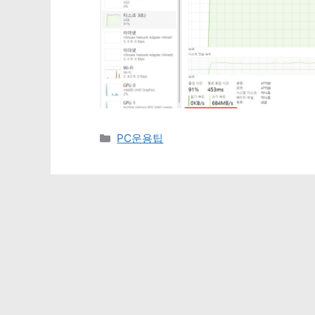
카
PC운용팁
테
고
리