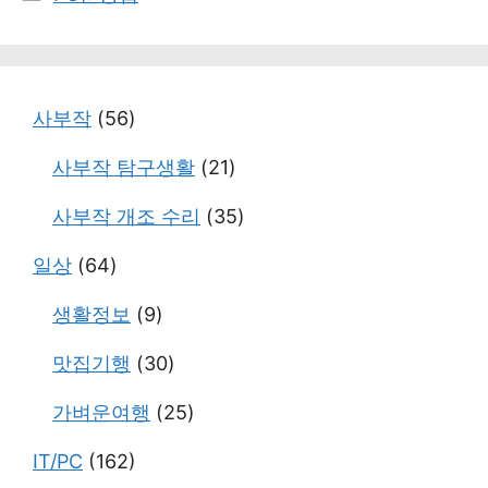
테
고
리
사부작
(56)
사부작 탐구생활
(21)
사부작 개조 수리
(35)
일상
(64)
생활정보
(9)
맛집기행
(30)
가벼운여행
(25)
IT/PC
(162)