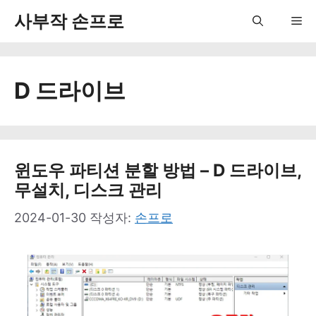
컨
사부작 손프로
Me
텐
츠
D 드라이브
로
건
너
뛰
윈도우 파티션 분할 방법 – D 드라이브,
무설치, 디스크 관리
기
2024-01-30
작성자:
손프로