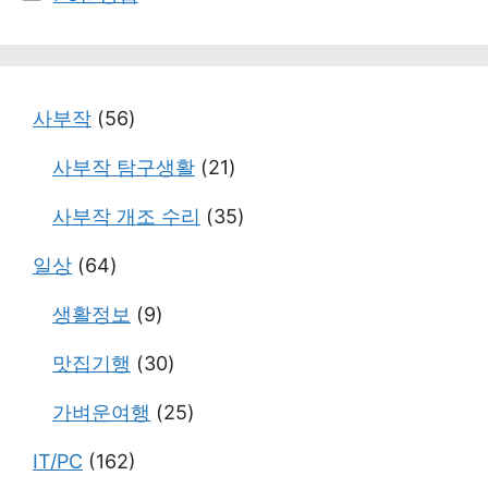
테
고
리
사부작
(56)
사부작 탐구생활
(21)
사부작 개조 수리
(35)
일상
(64)
생활정보
(9)
맛집기행
(30)
가벼운여행
(25)
IT/PC
(162)