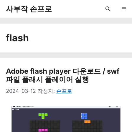
컨
사부작 손프로
Me
텐
츠
flash
로
건
너
뛰
Adobe flash player 다운로드 / swf
파일 플래시 플레이어 실행
기
2024-03-12
작성자:
손프로