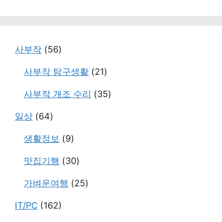
테
고
리
사부작
(56)
사부작 탐구생활
(21)
사부작 개조 수리
(35)
일상
(64)
생활정보
(9)
맛집기행
(30)
가벼운여행
(25)
IT/PC
(162)