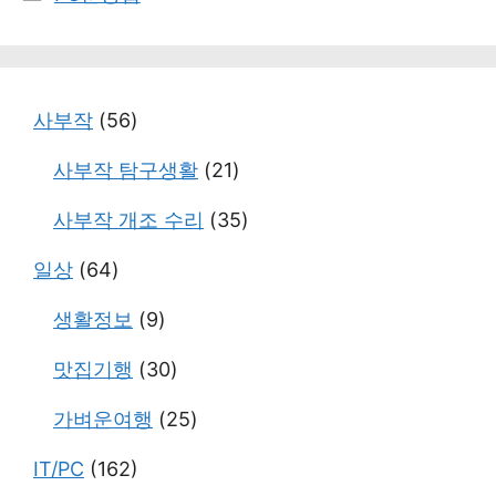
테
고
리
사부작
(56)
사부작 탐구생활
(21)
사부작 개조 수리
(35)
일상
(64)
생활정보
(9)
맛집기행
(30)
가벼운여행
(25)
IT/PC
(162)