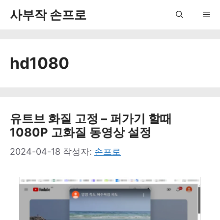
컨
사부작 손프로
Me
텐
츠
hd1080
로
건
너
뛰
유트브 화질 고정 – 퍼가기 할때
1080P 고화질 동영상 설정
기
2024-04-18
작성자:
손프로