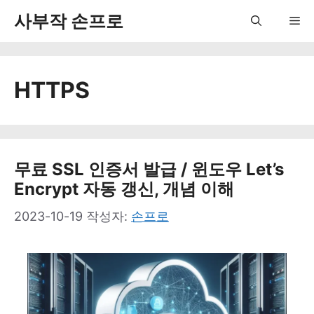
컨
사부작 손프로
Me
텐
츠
HTTPS
로
건
너
뛰
무료 SSL 인증서 발급 / 윈도우 Let’s
Encrypt 자동 갱신, 개념 이해
기
2023-10-19
작성자:
손프로