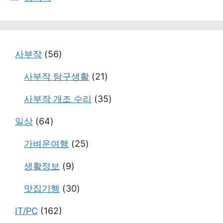
테
고
리
사부작
(56)
사부작 탐구생활
(21)
사부작 개조 수리
(35)
일상
(64)
가벼운여행
(25)
생활정보
(9)
맛집기행
(30)
IT/PC
(162)