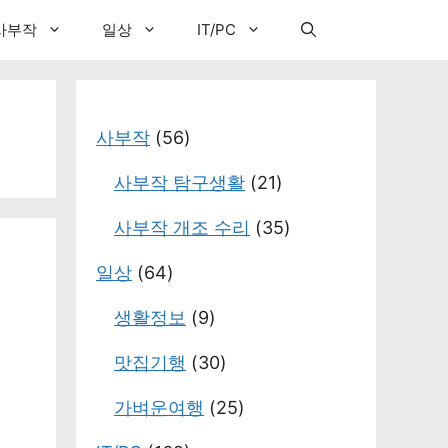
사부작
일상
IT/PC
사부작
(56)
사부작 탐구생활
(21)
사부작 개조 수리
(35)
일상
(64)
생활정보
(9)
맛집기행
(30)
가벼운여행
(25)