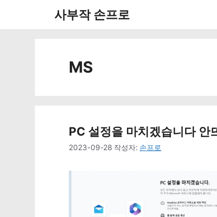
컨
사부작 손프로
텐
츠
로
MS
건
너
뛰
PC 설정을 마치겠습니다 안뜨게
기
2023-09-28
작성자:
손프로