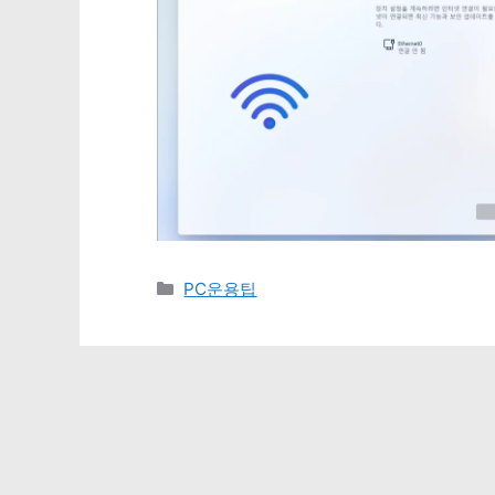
카
PC운용팁
테
고
리