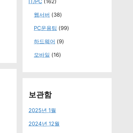
IT/PC
(162)
웹서버
(38)
PC운용팁
(99)
하드웨어
(9)
모바일
(16)
보관함
2025년 1월
2024년 12월