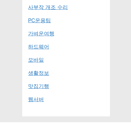
사부작 개조 수리
PC운용팁
가벼운여행
하드웨어
모바일
생활정보
맛집기행
웹서버