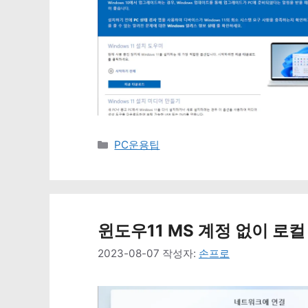
카
PC운용팁
테
고
리
윈도우11 MS 계정 없이 로컬
2023-08-07
작성자:
손프로