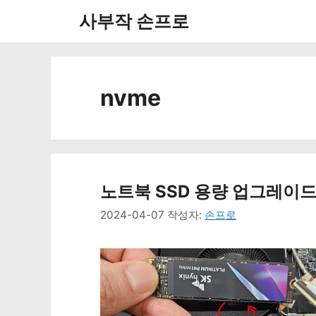
컨
사부작 손프로
텐
츠
로
nvme
건
너
뛰
노트북 SSD 용량 업그레이드 
기
2024-04-07
작성자:
손프로