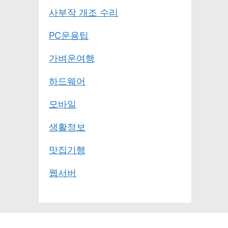
사부작 개조 수리
PC운용팁
가벼운여행
하드웨어
모바일
생활정보
맛집기행
웹서버