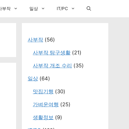
사부작
일상
IT/PC
사부작
(56)
사부작 탐구생활
(21)
사부작 개조 수리
(35)
일상
(64)
맛집기행
(30)
가벼운여행
(25)
생활정보
(9)