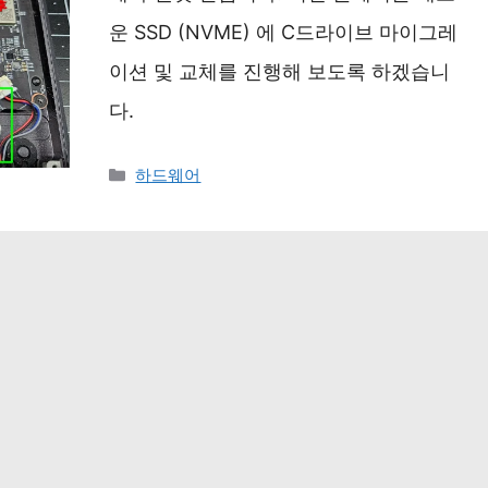
운 SSD (NVME) 에 C드라이브 마이그레
이션 및 교체를 진행해 보도록 하겠습니
다.
카
하드웨어
테
고
리