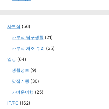
테
고
리
사부작
(56)
사부작 탐구생활
(21)
사부작 개조 수리
(35)
일상
(64)
생활정보
(9)
맛집기행
(30)
가벼운여행
(25)
IT/PC
(162)