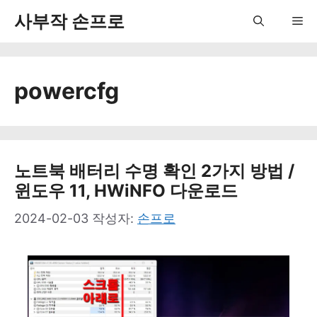
컨
사부작 손프로
Me
텐
츠
powercfg
로
건
너
뛰
노트북 배터리 수명 확인 2가지 방법 /
윈도우 11, HWiNFO 다운로드
기
2024-02-03
작성자:
손프로