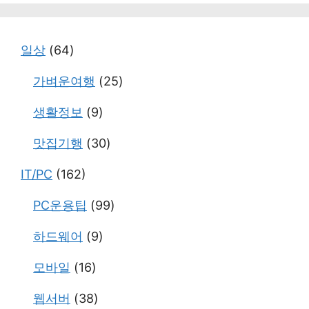
고
리
일상
(64)
가벼운여행
(25)
생활정보
(9)
맛집기행
(30)
IT/PC
(162)
PC운용팁
(99)
하드웨어
(9)
모바일
(16)
웹서버
(38)