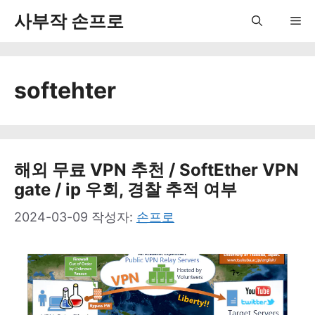
컨
사부작 손프로
Me
텐
츠
softehter
로
건
너
뛰
해외 무료 VPN 추천 / SoftEther VPN
gate / ip 우회, 경찰 추적 여부
기
2024-03-09
작성자:
손프로