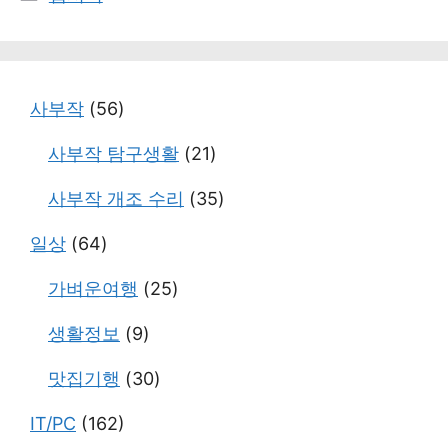
테
고
리
사부작
(56)
사부작 탐구생활
(21)
사부작 개조 수리
(35)
일상
(64)
가벼운여행
(25)
생활정보
(9)
맛집기행
(30)
IT/PC
(162)