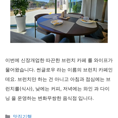
이번에 신장개업한 따끈한 브런치 카페 를 와이프가
물어왔습니다. 썬글로우 라는 이름의 브런치 카페인
데요. 브런치만 하는 건 아니고 아침과 점심에는 브
런치를(식사), 낮에는 커피, 저녁에는 와인 과 다이
닝 을 운영하는 변화무쌍한 음식점 입니다.
카
맛집기행