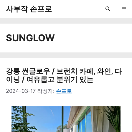
컨
사부작 손프로
Me
텐
츠
SUNGLOW
로
건
너
뛰
강릉 썬글로우 / 브런치 카페, 와인, 다
이닝 / 여유롭고 분위기 있는
기
2024-03-17
작성자:
손프로