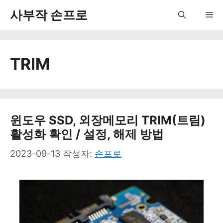
컨
사부작 손프로
Me
텐
츠
TRIM
로
건
너
뛰
윈도우 SSD, 외장메모리 TRIM(트림)
활성화 확인 / 설정, 해제 방법
기
2023-09-13
작성자:
손프로