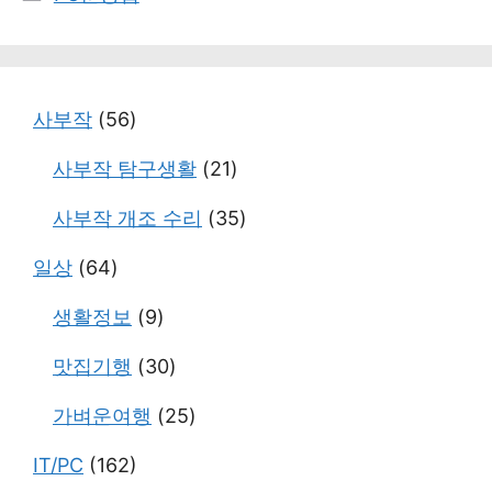
테
고
리
사부작
(56)
사부작 탐구생활
(21)
사부작 개조 수리
(35)
일상
(64)
생활정보
(9)
맛집기행
(30)
가벼운여행
(25)
IT/PC
(162)