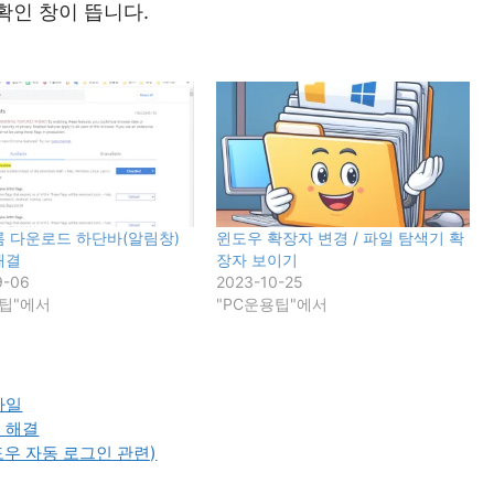
확인 창이 뜹니다.
롬 다운로드 하단바(알림창)
윈도우 확장자 변경 / 파일 탐색기 확
해결
장자 보이기
9-06
2023-10-25
용팁"에서
"PC운용팁"에서
파일
 해결
윈도우 자동 로그인 관련)