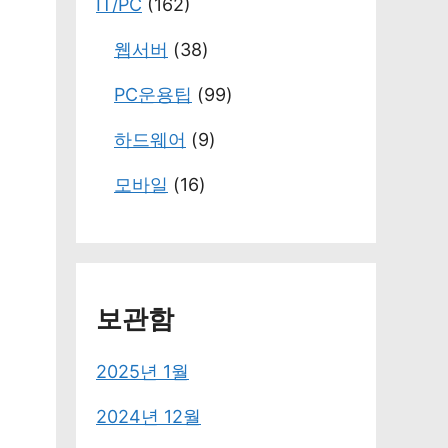
IT/PC
(162)
웹서버
(38)
PC운용팁
(99)
하드웨어
(9)
모바일
(16)
보관함
2025년 1월
2024년 12월