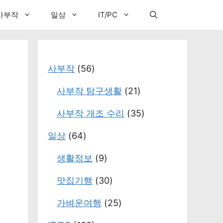
사부작
일상
IT/PC
사부작
(56)
사부작 탐구생활
(21)
사부작 개조 수리
(35)
일상
(64)
생활정보
(9)
맛집기행
(30)
가벼운여행
(25)