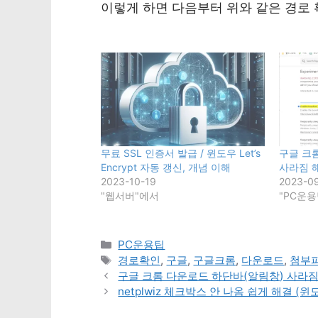
이렇게 하면 다음부터 위와 같은 경로 
무료 SSL 인증서 발급 / 윈도우 Let’s
구글 크
Encrypt 자동 갱신, 개념 이해
사라짐 
2023-10-19
2023-0
"웹서버"에서
"PC운
카
PC운용팁
테
태
경로확인
,
구글
,
구글크롬
,
다운로드
,
첨부
고
그
구글 크롬 다운로드 하단바(알림창) 사라짐
리
netplwiz 체크박스 안 나옴 쉽게 해결 (