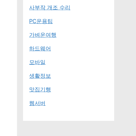
사부작 개조 수리
PC운용팁
가벼운여행
하드웨어
모바일
생활정보
맛집기행
웹서버