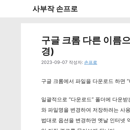
컨
사부작 손프로
텐
츠
로
구글 크롬 다른 이름
건
경)
너
2023-09-07
작성자:
손프로
뛰
기
구글 크롬에서 파일을 다운로드 하면 “
일괄적으로 “다운로드” 폴더에 다운받
와 파일명을 변경하여 저장하려는 사용
법대로 옵션을 변경하면 옛날 인터넷 