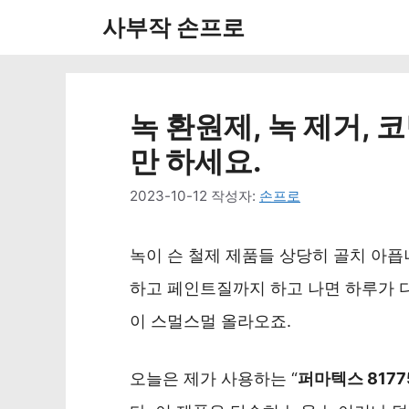
컨
사부작 손프로
텐
츠
로
녹 환원제, 녹 제거,
건
만 하세요.
너
2023-10-12
작성자:
손프로
뛰
기
녹이 슨 철제 제품들 상당히 골치 아픕
하고 페인트질까지 하고 나면 하루가 
이 스멀스멀 올라오죠.
오늘은 제가 사용하는 “
퍼마텍스 817