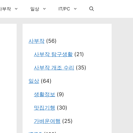
사부작
일상
IT/PC
사부작
(56)
사부작 탐구생활
(21)
사부작 개조 수리
(35)
일상
(64)
생활정보
(9)
맛집기행
(30)
가벼운여행
(25)