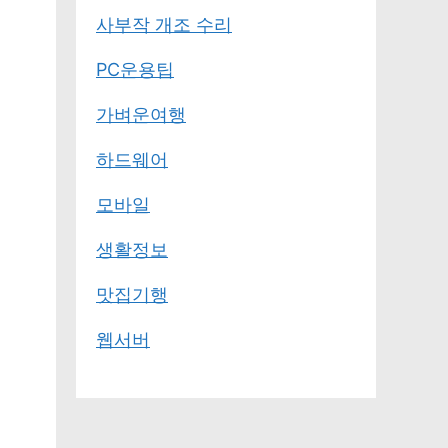
사부작 개조 수리
PC운용팁
가벼운여행
하드웨어
모바일
생활정보
맛집기행
웹서버