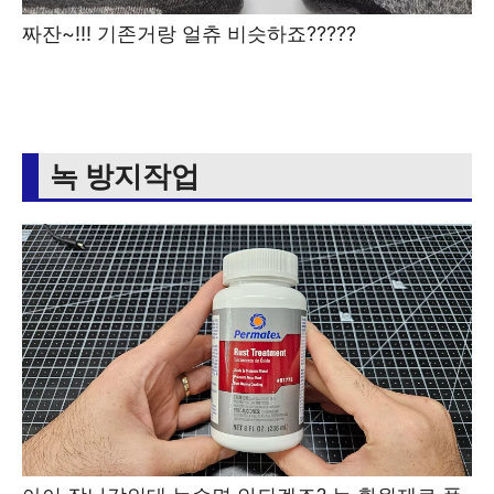
짜잔~!!! 기존거랑 얼츄 비슷하죠?????
녹 방지작업