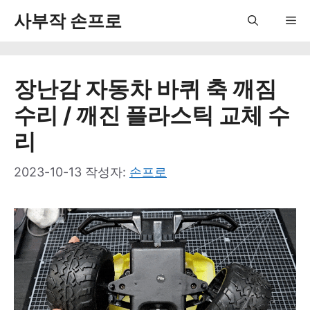
컨
사부작 손프로
Me
텐
츠
장난감 자동차 바퀴 축 깨짐
로
수리 / 깨진 플라스틱 교체 수
건
리
너
뛰
2023-10-13
작성자:
손프로
기