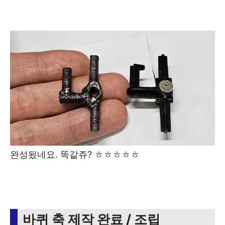
완성됬네요. 똑같쥬? ㅎㅎㅎㅎㅎ
바퀴 축 제작 완료 / 조립