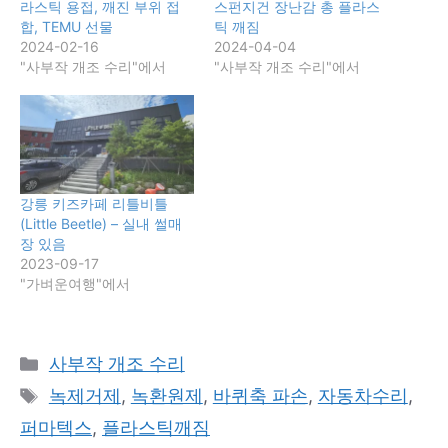
라스틱 용접, 깨진 부위 접
스펀지건 장난감 총 플라스
합, TEMU 선물
틱 깨짐
2024-02-16
2024-04-04
"사부작 개조 수리"에서
"사부작 개조 수리"에서
강릉 키즈카페 리틀비틀
(Little Beetle) – 실내 썰매
장 있음
2023-09-17
"가벼운여행"에서
카
사부작 개조 수리
테
태
녹제거제
,
녹환원제
,
바퀴축 파손
,
자동차수리
,
고
그
퍼마텍스
,
플라스틱깨짐
리