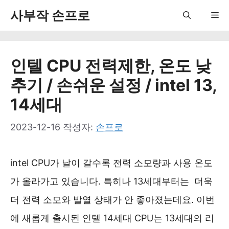
컨
사부작 손프로
Me
텐
츠
인텔 CPU 전력제한, 온도 낮
로
추기 / 손쉬운 설정 / intel 13,
건
14세대
너
뛰
2023-12-16
작성자:
손프로
기
intel CPU가 날이 갈수록 전력 소모량과 사용 온도
가 올라가고 있습니다. 특히나 13세대부터는 더욱
더 전력 소모와 발열 상태가 안 좋아졌는데요. 이번
에 새롭게 출시된 인텔 14세대 CPU는 13세대의 리