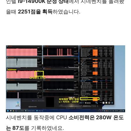
인텔
i9-14900K 순정 상태
에서 시네벤치를 돌려봤
을때
2251점을 획득
하였습니다.
시네벤치를 동작중에 CPU
소비전력은 280W
온도
는 87도
를 기록하였네요.