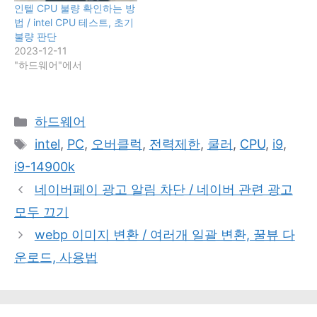
인텔 CPU 불량 확인하는 방
법 / intel CPU 테스트, 초기
불량 판단
2023-12-11
"하드웨어"에서
카
하드웨어
테
태
intel
,
PC
,
오버클럭
,
전력제한
,
쿨러
,
CPU
,
i9
,
고
그
i9-14900k
리
네이버페이 광고 알림 차단 / 네이버 관련 광고
모두 끄기
webp 이미지 변환 / 여러개 일괄 변환, 꿀뷰 다
운로드, 사용법