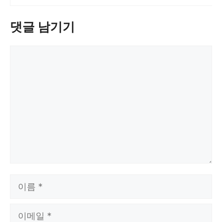
댓글 남기기
댓
글
이
름
이