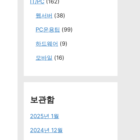
IT/PC
(162)
웹서버
(38)
PC운용팁
(99)
하드웨어
(9)
모바일
(16)
보관함
2025년 1월
2024년 12월