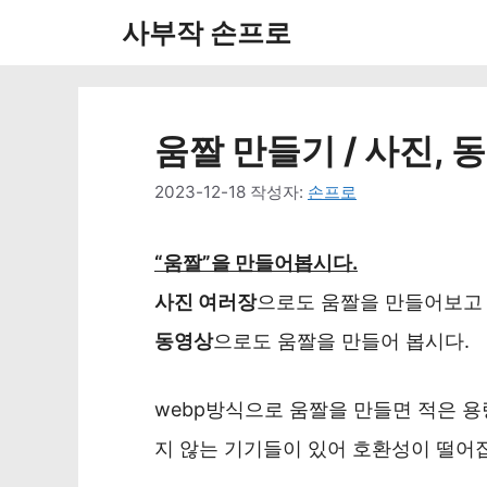
컨
사부작 손프로
텐
츠
로
움짤 만들기 / 사진, 
건
2023-12-18
작성자:
손프로
너
뛰
“움짤”을 만들어봅시다.
기
사진 여러장
으로도 움짤을 만들어보고
동영상
으로도 움짤을 만들어 봅시다.
webp방식으로 움짤을 만들면 적은 용
지 않는 기기들이 있어 호환성이 떨어