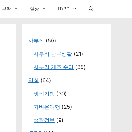
사부작
일상
IT/PC
사부작
(56)
사부작 탐구생활
(21)
사부작 개조 수리
(35)
일상
(64)
맛집기행
(30)
가벼운여행
(25)
생활정보
(9)