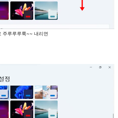
 주루루루룩~~ 내리면