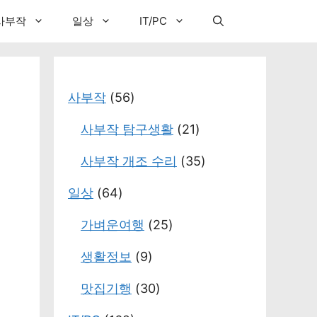
사부작
일상
IT/PC
사부작
(56)
사부작 탐구생활
(21)
사부작 개조 수리
(35)
일상
(64)
가벼운여행
(25)
생활정보
(9)
맛집기행
(30)