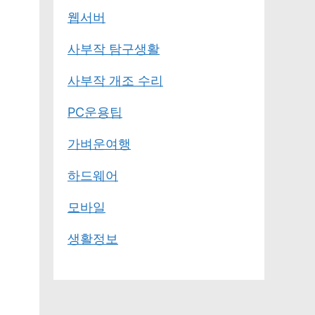
웹서버
사부작 탐구생활
사부작 개조 수리
PC운용팁
가벼운여행
하드웨어
모바일
생활정보