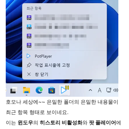
호모나 세상에~~ 은밀한 폴더의 은밀한 내용물이
최근 항목 형태로 보이네요.
이는
윈도우
의
히스토리 비활성화
와
팟 플레이어
에