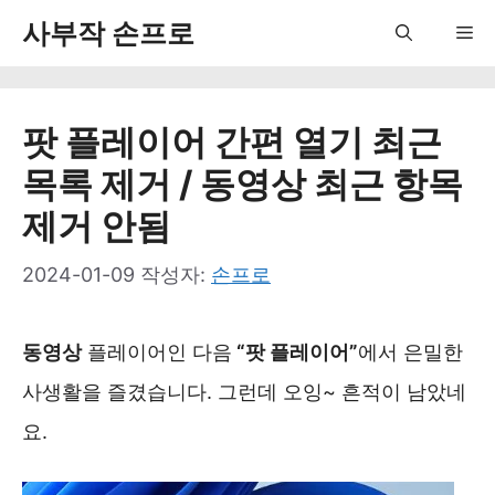
컨
사부작 손프로
Me
텐
츠
팟 플레이어 간편 열기 최근
로
목록 제거 / 동영상 최근 항목
건
제거 안됨
너
뛰
2024-01-09
작성자:
손프로
기
동영상
플레이어인 다음
“팟 플레이어”
에서 은밀한
사생활을 즐겼습니다. 그런데 오잉~ 흔적이 남았네
요.