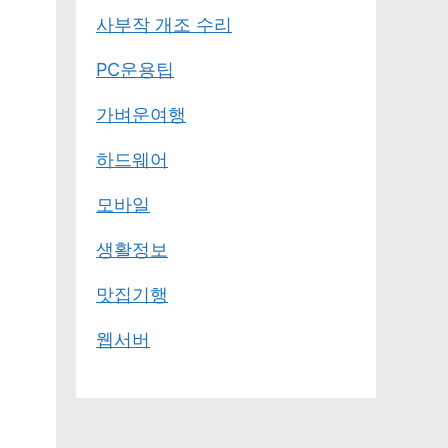
사부작 개조 수리
PC운용팁
가벼운여행
하드웨어
모바일
생활정보
맛집기행
웹서버