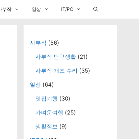
사부작
일상
IT/PC
사부작
(56)
사부작 탐구생활
(21)
사부작 개조 수리
(35)
일상
(64)
맛집기행
(30)
가벼운여행
(25)
생활정보
(9)