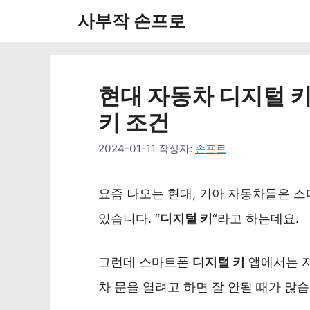
컨
사부작 손프로
텐
츠
로
현대 자동차 디지털 키 
건
키 조건
너
2024-01-11
작성자:
손프로
뛰
기
요즘 나오는 현대, 기아 자동차들은 스
있습니다. “
디지털 키
“라고 하는데요.
그런데 스마트폰
디지털 키
앱에서는 자
차 문을 열려고 하면 잘 안될 때가 많습