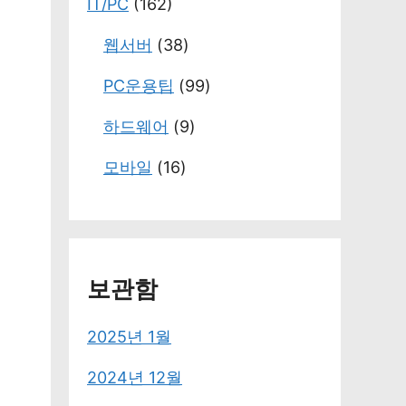
IT/PC
(162)
웹서버
(38)
PC운용팁
(99)
하드웨어
(9)
모바일
(16)
보관함
2025년 1월
2024년 12월