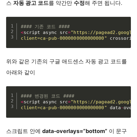
스
자동 광고 코드
를 약간만
수정
해 주면 됩니다.
#### 기존 코드 ####
<
script async src
=
"https://pagead2.googles
client=ca-pub-0000000000000000"
 crossorig
위와 같은 기존의 구글 애드센스 자동 광고 코드를
아래와 같이
#### 변경된 코드 ####
<
script async src
=
"https://pagead2.googles
client=ca-pub-0000000000000000"
 data
-
over
스크립트 안에
data-overlays=”bottom”
이 문구