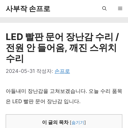
컨
사부작 손프로
Me
텐
츠
LED 빨판 문어 장난감 수리 /
로
전원 안 들어옴, 깨진 스위치
건
수리
너
뛰
2024-05-31
작성자:
손프로
기
아들내미 장난감을 고쳐보겠습니다. 오늘 수리 품목
은 LED 빨판 문어 장난감 입니다.
이 글의 목차
[
숨기기
]