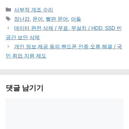
카
사부작 개조 수리
테
태
장난감
,
문어
,
빨판 문어
,
아들
고
그
데이터 완전 삭제 / 무료, 무설치 / HDD, SSD 빈
리
공간 보안 삭제
개인 정보 제공 동의 핸드폰 인증 오류 해결 / 국
민 취업 지원 제도
댓글 남기기
댓
글