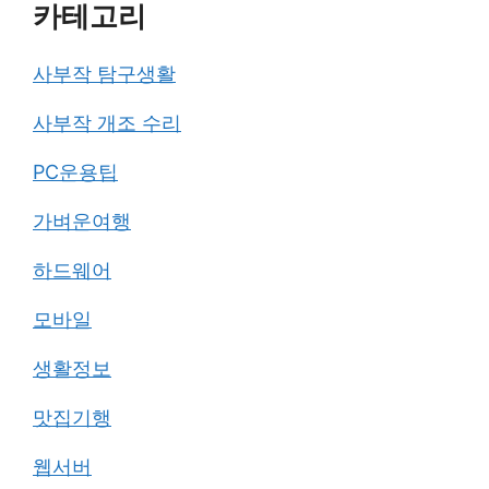
카테고리
사부작 탐구생활
사부작 개조 수리
PC운용팁
가벼운여행
하드웨어
모바일
생활정보
맛집기행
웹서버