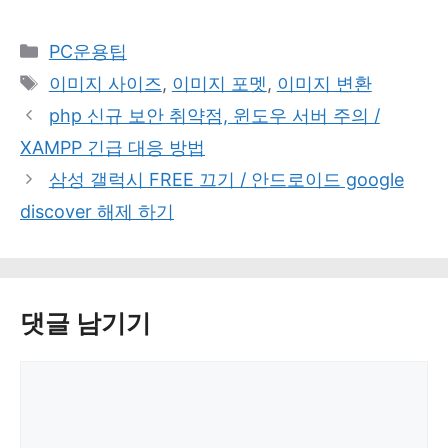
카
PC운용팁
테
태
이미지 사이즈
,
이미지 포멧
,
이미지 변환
고
그
php 신규 보안 취약점, 윈도우 서버 주의 /
리
XAMPP 긴급 대응 방법
삼성 갤럭시 FREE 끄기 / 안드로이드 google
discover 해제 하기
댓글 남기기
댓
글