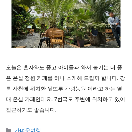
오늘은 혼자와도 좋고 아이들과 와서 놀기는 더 좋
은 온실 정원 카페를 하나 소개해 드릴까 합니다. 강
릉 사천에 위치한 뒷뜨루 관광농원 이라고 하는 열
대 온실 카페인데요. 7번국도 주변에 위치하고 있어
접근하기도 좋습니다.
카
가벼운여행