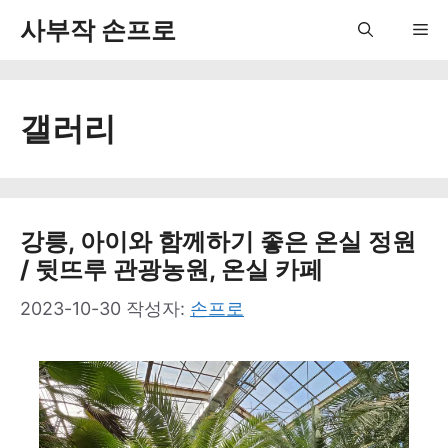
컨
사부작 손프로
Me
텐
츠
갤러리
로
건
너
뛰
강릉, 아이와 함께하기 좋은 온실 정원
/ 뒷뜨루 관광농원, 온실 카페
기
2023-10-30
작성자:
손프로