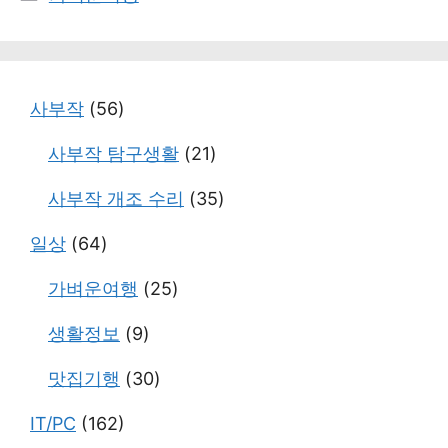
테
고
리
사부작
(56)
사부작 탐구생활
(21)
사부작 개조 수리
(35)
일상
(64)
가벼운여행
(25)
생활정보
(9)
맛집기행
(30)
IT/PC
(162)