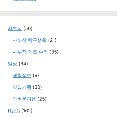
테
고
리
사부작
(56)
사부작 탐구생활
(21)
사부작 개조 수리
(35)
일상
(64)
생활정보
(9)
맛집기행
(30)
가벼운여행
(25)
IT/PC
(162)