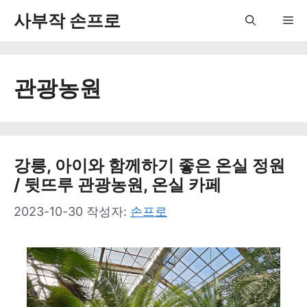
컨
사부작 손프로
Me
텐
츠
관광농원
로
건
너
뛰
강릉, 아이와 함께하기 좋은 온실 정원
/ 뒷뜨루 관광농원, 온실 카페
기
2023-10-30
작성자:
손프로