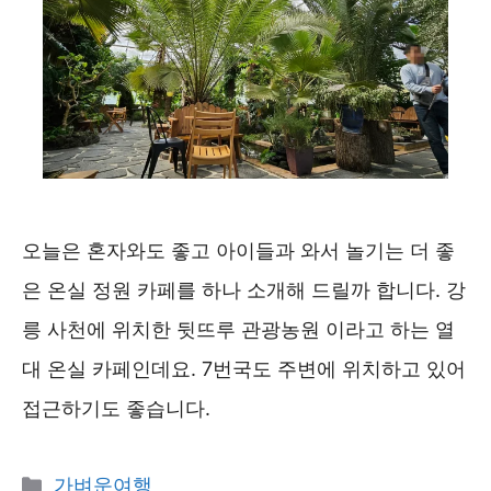
오늘은 혼자와도 좋고 아이들과 와서 놀기는 더 좋
은 온실 정원 카페를 하나 소개해 드릴까 합니다. 강
릉 사천에 위치한 뒷뜨루 관광농원 이라고 하는 열
대 온실 카페인데요. 7번국도 주변에 위치하고 있어
접근하기도 좋습니다.
카
가벼운여행