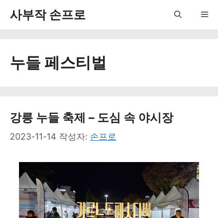
컨
사부작 손프로
Me
텐
츠
누들 페스티벌
로
건
너
뛰
강릉 누들 축제 – 도심 속 야시장
기
2023-11-14
작성자:
손프로