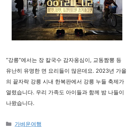
“강릉”에서는 장 칼국수 감자옹심이, 교동짬뽕 등
유난히 유명한 면 요리들이 많은데요. 2023년 가을
의 끝자락 강릉 시내 한복판에서 강릉 누들 축제가
열렸습니다. 우리 가족도 아이들과 함께 밤 나들이
나왔습니다.
카
가벼운여행
테