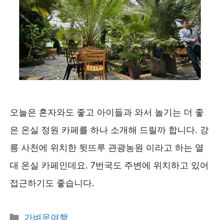
오늘은 혼자와도 좋고 아이들과 와서 놀기는 더 좋
은 온실 정원 카페를 하나 소개해 드릴까 합니다. 강
릉 사천에 위치한 뒷뜨루 관광농원 이라고 하는 열
대 온실 카페인데요. 7번국도 주변에 위치하고 있어
접근하기도 좋습니다.
카
가벼운여행