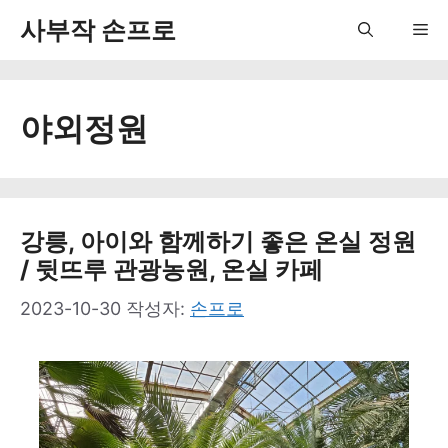
컨
사부작 손프로
Me
텐
츠
야외정원
로
건
너
뛰
강릉, 아이와 함께하기 좋은 온실 정원
/ 뒷뜨루 관광농원, 온실 카페
기
2023-10-30
작성자:
손프로