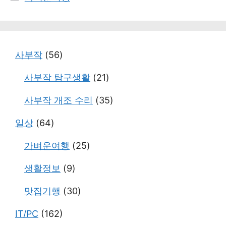
테
고
리
사부작
(56)
사부작 탐구생활
(21)
사부작 개조 수리
(35)
일상
(64)
가벼운여행
(25)
생활정보
(9)
맛집기행
(30)
IT/PC
(162)