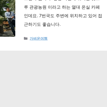
루 관광농원 이라고 하는 열대 온실 카페
인데요. 7번국도 주변에 위치하고 있어 접
근하기도 좋습니다.
카
가벼운여행
테
고
리