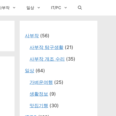
사부작
일상
IT/PC
사부작
(56)
사부작 탐구생활
(21)
사부작 개조 수리
(35)
일상
(64)
가벼운여행
(25)
생활정보
(9)
맛집기행
(30)