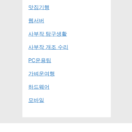
맛집기행
웹서버
사부작 탐구생활
사부작 개조 수리
PC운용팁
가벼운여행
하드웨어
모바일