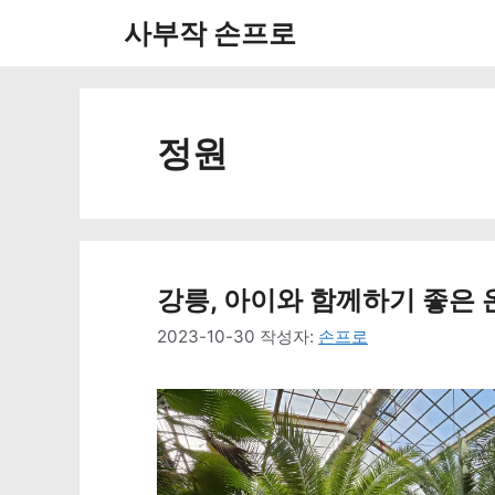
컨
사부작 손프로
텐
츠
로
정원
건
너
뛰
강릉, 아이와 함께하기 좋은 
기
2023-10-30
작성자:
손프로