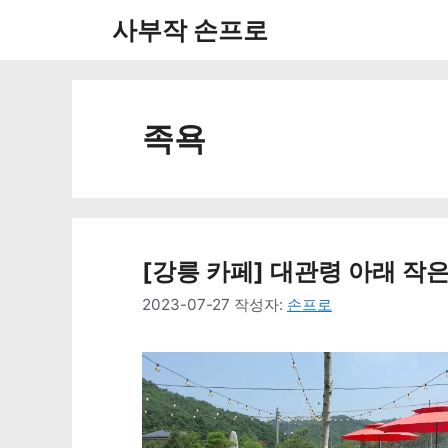
컨
사부작 손프로
텐
츠
로
족욕
건
너
뛰
[강릉 카페] 대관령 아래 작
기
2023-07-27
작성자:
손프로