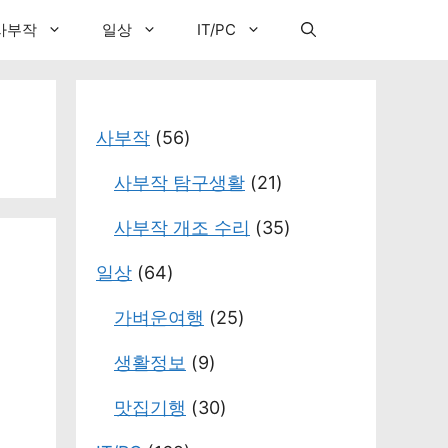
사부작
일상
IT/PC
사부작
(56)
사부작 탐구생활
(21)
사부작 개조 수리
(35)
일상
(64)
가벼운여행
(25)
생활정보
(9)
맛집기행
(30)