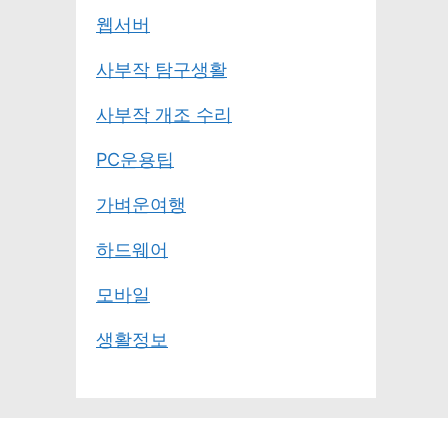
웹서버
사부작 탐구생활
사부작 개조 수리
PC운용팁
가벼운여행
하드웨어
모바일
생활정보