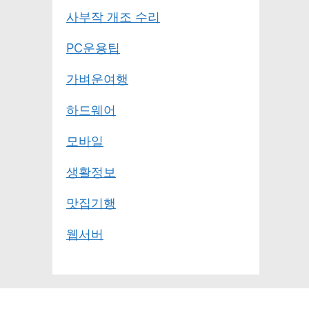
사부작 개조 수리
PC운용팁
가벼운여행
하드웨어
모바일
생활정보
맛집기행
웹서버