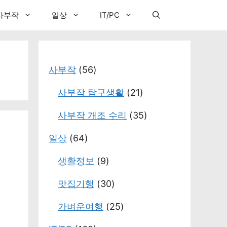
사부작
일상
IT/PC
사부작
(56)
사부작 탐구생활
(21)
사부작 개조 수리
(35)
일상
(64)
생활정보
(9)
맛집기행
(30)
가벼운여행
(25)