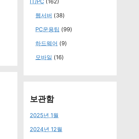
IT/PC
(162)
웹서버
(38)
PC운용팁
(99)
하드웨어
(9)
모바일
(16)
보관함
2025년 1월
2024년 12월