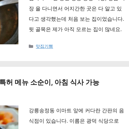
장 을 다니면서 어지간한 곳은 다 알고 있
다고 생각했는데 처음 보는 집이었습니다.
뒷 골목은 제가 아직 모르는 집이 많네요.
카
맛집기행
테
고
리
 특허 메뉴 소순이, 아침 식사 가능
강릉송정동 이마트 앞에 커다란 간판의 음
식점이 있습니다. 이름은 광덕 식당으로