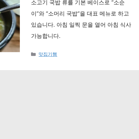
소고기 국밥 류를 기본 베이스로 “소순
이”와 “소머리 국밥”을 대표 메뉴로 하고
있습니다. 아침 일찍 문을 열어 아침 식사
가능합니다.
카
맛집기행
테
고
리