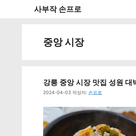
컨
사부작 손프로
텐
츠
로
중앙 시장
건
너
뛰
강릉 중앙 시장 맛집 성원 대박
기
2024-04-03
작성자:
손프로