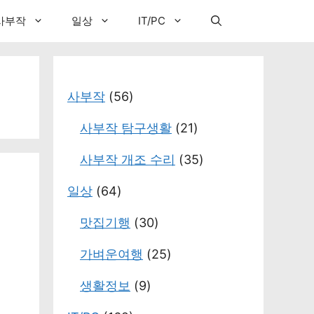
사부작
일상
IT/PC
사부작
(56)
사부작 탐구생활
(21)
사부작 개조 수리
(35)
일상
(64)
맛집기행
(30)
가벼운여행
(25)
생활정보
(9)