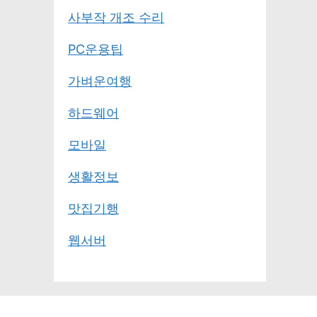
사부작 개조 수리
PC운용팁
가벼운여행
하드웨어
모바일
생활정보
맛집기행
웹서버