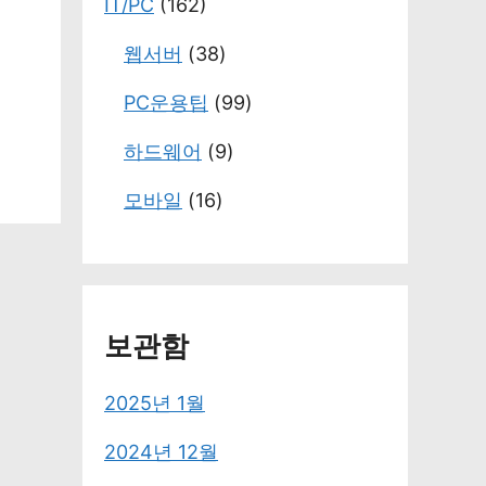
IT/PC
(162)
웹서버
(38)
PC운용팁
(99)
하드웨어
(9)
모바일
(16)
보관함
2025년 1월
2024년 12월