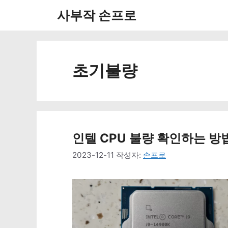
컨
사부작 손프로
텐
츠
로
초기불량
건
너
뛰
인텔 CPU 불량 확인하는 방법 
기
2023-12-11
작성자:
손프로