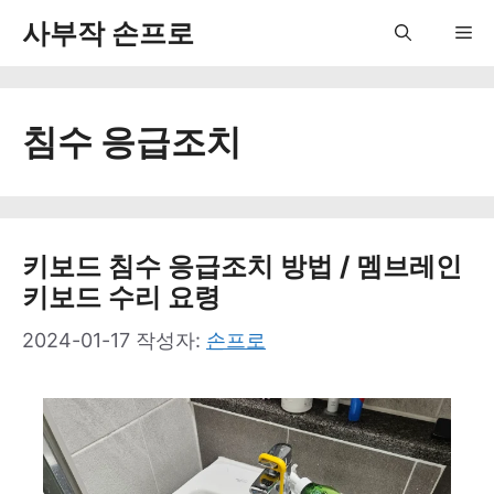
컨
사부작 손프로
Me
텐
츠
침수 응급조치
로
건
너
뛰
키보드 침수 응급조치 방법 / 멤브레인
키보드 수리 요령
기
2024-01-17
작성자:
손프로